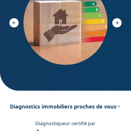
Diagno
Slide précédente
Slide s
DPE – Diagnostic de Performance
énergétique
Diagnostics immobiliers proches de vous
Diagnostiqueur certifié par