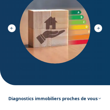
Diagno
Slide précédente
Slide s
DPE – Diagnostic de Performance
énergétique
Diagnostics immobiliers proches de vous